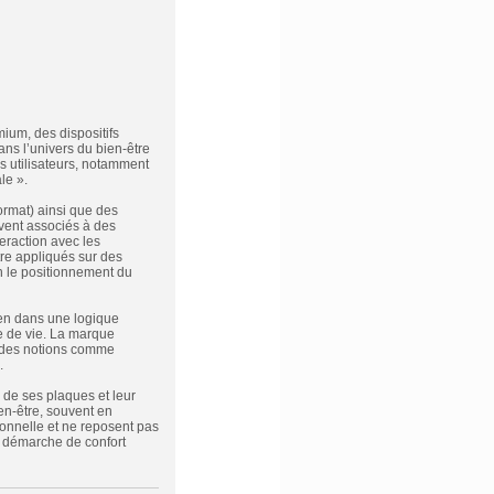
mium, des dispositifs
ns l’univers du bien-être
s utilisateurs, notamment
le ».
ormat) ainsi que des
vent associés à des
eraction avec les
tre appliqués sur des
n le positionnement du
ien dans une logique
re de vie. La marque
 à des notions comme
.
 de ses plaques et leur
en-être, souvent en
ionnelle et ne reposent pas
e démarche de confort