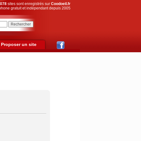
078
sites sont enregistrés sur
Coodoeil.fr
hone gratuit et indépendant depuis 2005
Proposer un site