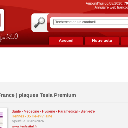
Aujourd’hui 06/08/2026,
79
Annuaire web francop
on jus SEO
Accueil
Notre actu
 France | plaques Tesla Premium
Santé - Médecine - Hygiène - Paramédical - Bien-être
Rennes
-
35 Ille-et-Vilaine
Ajouté le 18/05/2026
www.teslavital.fr