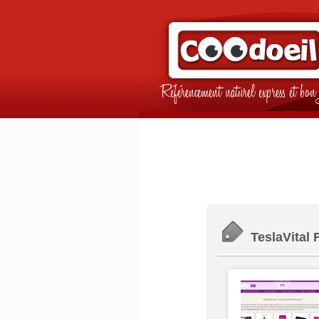
Référencement naturel express et b
TeslaVital