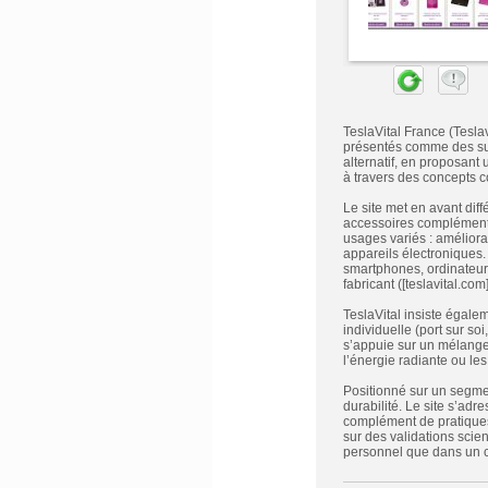
TeslaVital France (Teslav
présentés comme des supp
alternatif, en proposant
à travers des concepts c
Le site met en avant dif
accessoires complémenta
usages variés : améliora
appareils électroniques.
smartphones, ordinateur
fabricant ([teslavital.com]
TeslaVital insiste égale
individuelle (port sur s
s’appuie sur un mélange 
l’énergie radiante ou le
Positionné sur un segment
durabilité. Le site s’ad
complément de pratiques 
sur des validations sci
personnel que dans un ca