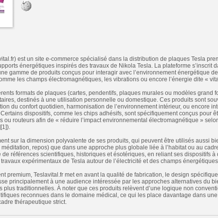
ital.fr) est un site e-commerce spécialisé dans la distribution de plaques Tesla pre
orts énergétiques inspirés des travaux de Nikola Tesla. La plateforme s’inscrit da
 une gamme de produits conçus pour interagir avec l’environnement énergétique de
omme les champs électromagnétiques, les vibrations ou encore l’énergie dite « vita
férents formats de plaques (cartes, pendentifs, plaques murales ou modèles grand f
ires, destinés à une utilisation personnelle ou domestique. Ces produits sont sou
tion du confort quotidien, harmonisation de l’environnement intérieur, ou encore int
 Certains dispositifs, comme les chips adhésifs, sont spécifiquement conçus pour ê
s ou routeurs afin de « réduire l’impact environnemental électromagnétique » selo
[1]).
ment sur la dimension polyvalente de ses produits, qui peuvent être utilisés aussi b
oi, méditation, repos) que dans une approche plus globale liée à l’habitat ou au cad
de références scientifiques, historiques et ésotériques, en reliant ses dispositifs
s travaux expérimentaux de Tesla autour de l’électricité et des champs énergétiques
 premium, Teslavital.fr met en avant la qualité de fabrication, le design spécifique
resse principalement à une audience intéressée par les approches alternatives du bi
plus traditionnelles. À noter que ces produits relèvent d’une logique non convent
entifiques reconnues dans le domaine médical, ce qui les place davantage dans un
dre thérapeutique strict.