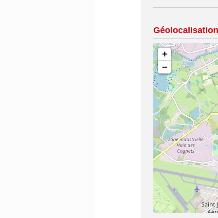
Géolocalisatio
+
−