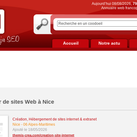
Aujourd’hui 08/08/2026,
79
Annuaire web francop
on jus SEO
Accueil
Notre actu
 de sites Web à Nice
Création, Hébergement de sites internet & extranet
Nice
-
06 Alpes-Maritimes
Ajouté le 18/05/2026
themis-crea.com/creation-site-internet