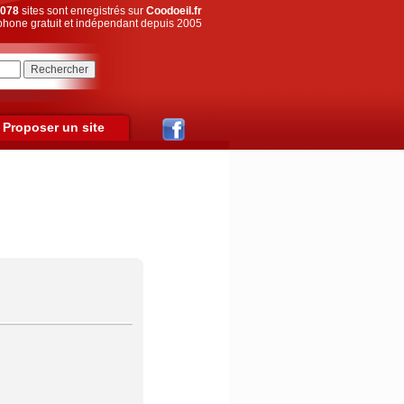
078
sites sont enregistrés sur
Coodoeil.fr
hone gratuit et indépendant depuis 2005
Proposer un site