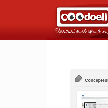
Référencement naturel express et b
Concepteur