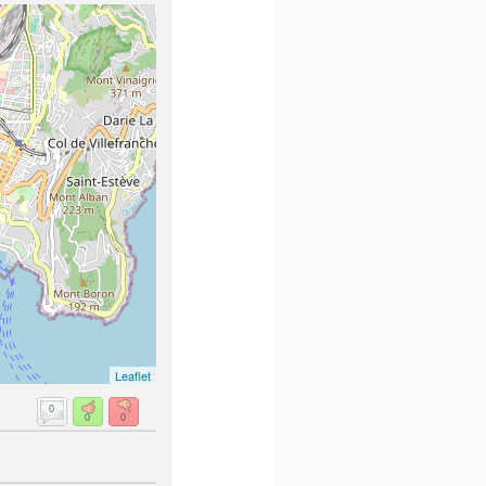
Leaflet
0
0
0