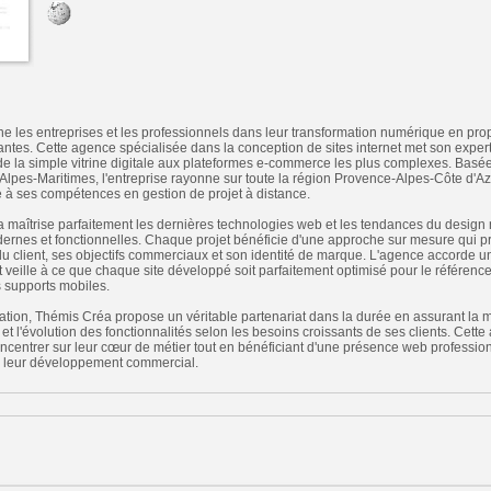
les entreprises et les professionnels dans leur transformation numérique en pro
ntes. Cette agence spécialisée dans la conception de sites internet met son exper
t de la simple vitrine digitale aux plateformes e-commerce les plus complexes. Bas
 Alpes-Maritimes, l'entreprise rayonne sur toute la région Provence-Alpes-Côte d'Az
 à ses compétences en gestion de projet à distance.
 maîtrise parfaitement les dernières technologies web et les tendances du design
odernes et fonctionnelles. Chaque projet bénéficie d'une approche sur mesure qui 
 du client, ses objectifs commerciaux et son identité de marque. L'agence accorde un
et veille à ce que chaque site développé soit parfaitement optimisé pour le référenc
 supports mobiles.
ation, Thémis Créa propose un véritable partenariat dans la durée en assurant la 
 et l'évolution des fonctionnalités selon les besoins croissants de ses clients. Cet
ncentrer sur leur cœur de métier tout en bénéficiant d'une présence web profession
à leur développement commercial.
n