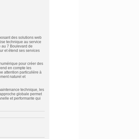
posant des solutions web
tise technique au service
ée au 7 Boulevard de
ur et étend ses services
 numérique pour créer des
prend en compte les
e attention particulière à
ement naturel et
maintenance technique, les
te approche globale permet
nelle et performante qui