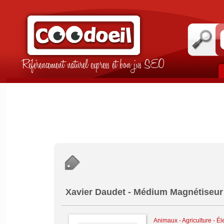
Référencement naturel express et bon jus SEO
Xavier Daudet - Médium Magnétiseur
Animaux - Agriculture - É