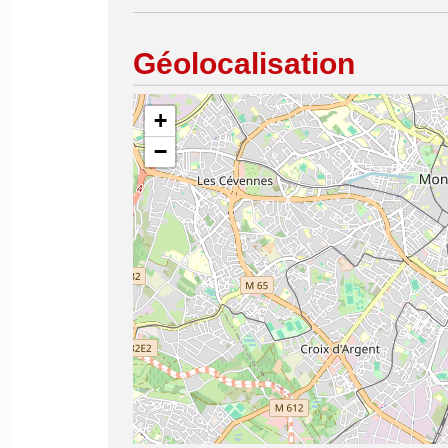
Géolocalisation
+
−