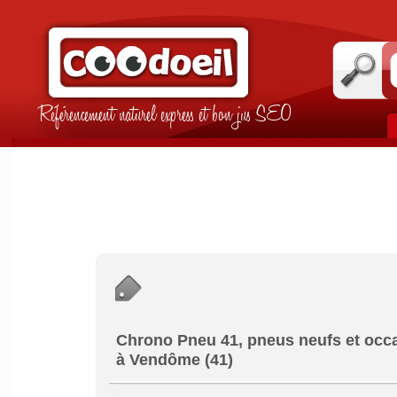
Référencement naturel express et bon jus SEO
Chrono Pneu 41, pneus neufs et occ
à Vendôme (41)