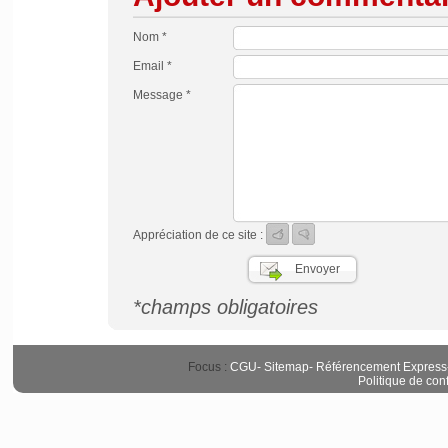
Nom *
Email *
Message *
Appréciation de ce site :
*champs obligatoires
Focus :
CGU
-
Sitemap
-
Référencement Express
Politique de conf