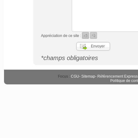
Appréciation de ce site :
*champs obligatoires
Focus :
CGU
-
Sitemap
-
Référencement Express
Politique de conf