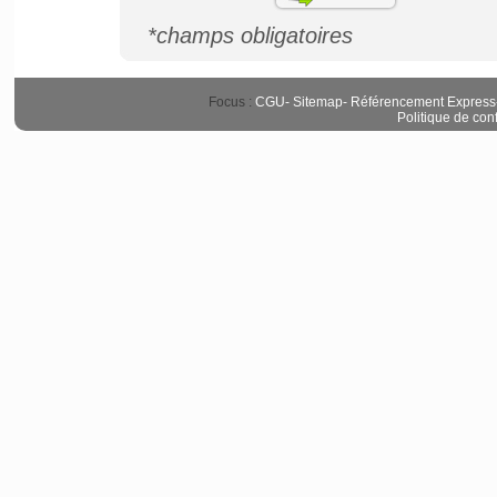
*champs obligatoires
Focus :
CGU
-
Sitemap
-
Référencement Express
Politique de conf