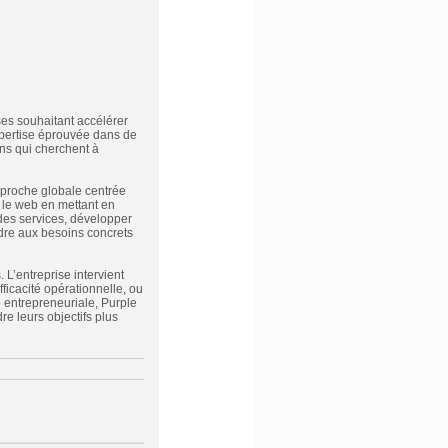
es souhaitant accélérer
xpertise éprouvée dans de
ns qui cherchent à
pproche globale centrée
ar le web en mettant en
des services, développer
dre aux besoins concrets
L’entreprise intervient
ficacité opérationnelle, ou
e entrepreneuriale, Purple
e leurs objectifs plus