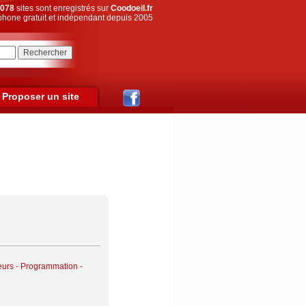
078
sites sont enregistrés sur
Coodoeil.fr
hone gratuit et indépendant depuis 2005
Proposer un site
eurs - Programmation -