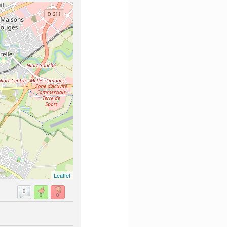
Leaflet
0
0
0