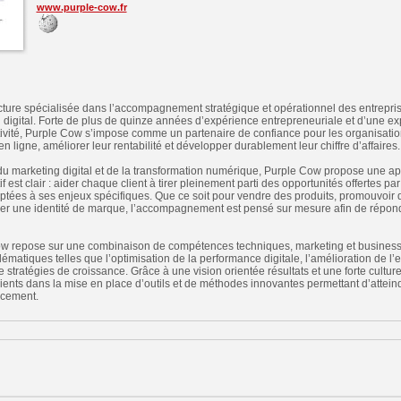
www.purple-cow.fr
cture spécialisée dans l’accompagnement stratégique et opérationnel des entrepris
 digital. Forte de plus de quinze années d’expérience entrepreneuriale et d’une e
ivité, Purple Cow s’impose comme un partenaire de confiance pour les organisatio
n ligne, améliorer leur rentabilité et développer durablement leur chiffre d’affaires.
 du marketing digital et de la transformation numérique, Purple Cow propose une a
tif est clair : aider chaque client à tirer pleinement parti des opportunités offertes p
ptées à ses enjeux spécifiques. Que ce soit pour vendre des produits, promouvoir 
er une identité de marque, l’accompagnement est pensé sur mesure afin de répon
ow repose sur une combinaison de compétences techniques, marketing et business. 
atiques telles que l’optimisation de la performance digitale, l’amélioration de l’ef
e stratégies de croissance. Grâce à une vision orientée résultats et une forte cultur
ts dans la mise en place d’outils et de méthodes innovantes permettant d’atteindr
acement.
n