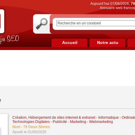
Aujourd’hui 07/08/2026,
79
Annuaire web francop
on jus SEO
Accueil
Notre actu
w
Création, Hébergement de sites internet & extranet
-
Informatique - Ordinat
Technologies Digitales
-
Publicité - Marketing - Webmarketing
Niort
-
79 Deux-Sèvres
Ajouté le 01/06/2026