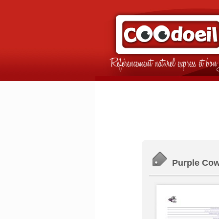
Référencement naturel express et b
Purple Co