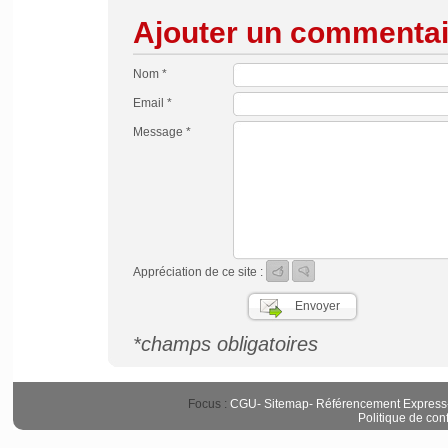
Ajouter un commentai
Nom *
Email *
Message *
Appréciation de ce site :
*champs obligatoires
Focus :
CGU
-
Sitemap
-
Référencement Express
Politique de conf