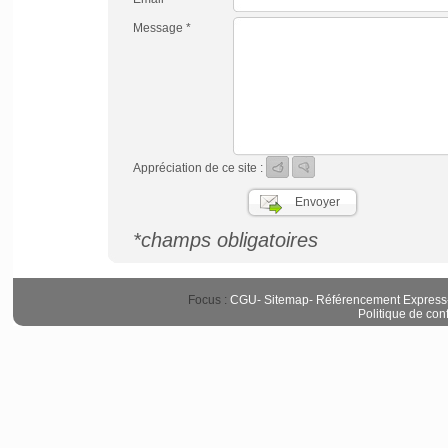
Message *
Appréciation de ce site :
*champs obligatoires
Focus :
CGU
-
Sitemap
-
Référencement Express
Politique de conf