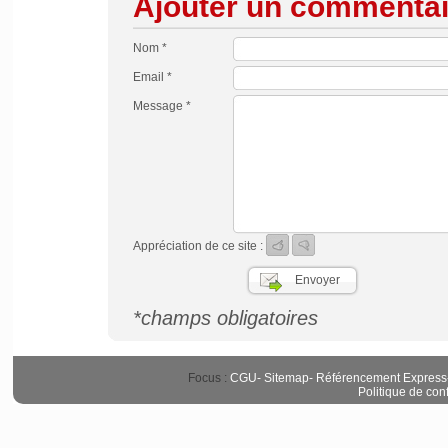
Ajouter un commentai
Nom *
Email *
Message *
Appréciation de ce site :
*champs obligatoires
Focus :
CGU
-
Sitemap
-
Référencement Express
Politique de conf