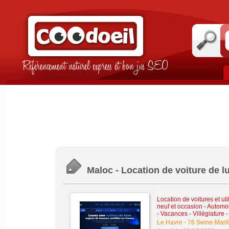
Référencement naturel express et bon jus SEO
Maloc - Location de voiture de lu
Location de voitures et util
neuf et occasion
-
Automob
- Vacances - Villégiature
Le Havre
-
76 Seine-Mari