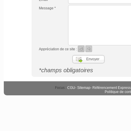
Message *
Appréciation de ce site :
*champs obligatoires
Focus :
CGU
-
Sitemap
-
Référencement Express
Politique de conf