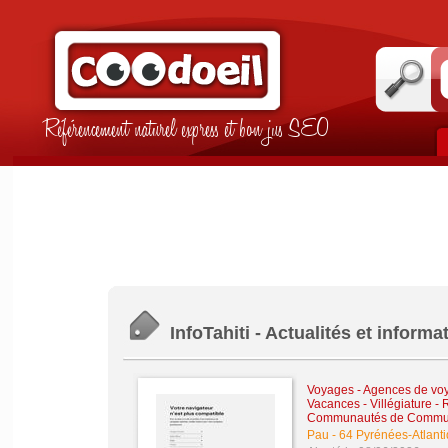
Référencement naturel express et bon jus SEO
InfoTahiti - Actualités et informa
Voyages - Agences de vo
Vacances - Villégiature
-
R
Communautés de Comm
Pau
-
64 Pyrénées-Atlant