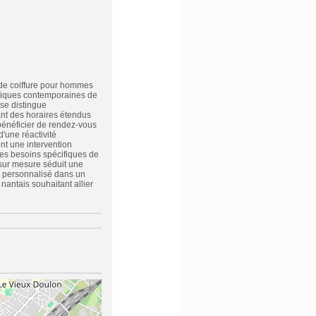
 de coiffure pour hommes
hniques contemporaines de
 se distingue
ant des horaires étendus
 bénéficier de rendez-vous
d'une réactivité
nt une intervention
les besoins spécifiques de
 sur mesure séduit une
ce personnalisé dans un
 nantais souhaitant allier