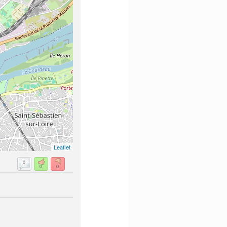
Leaflet
0
0
0