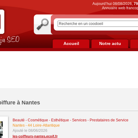
Aujourd’hui 08/08/2026,
79
Annuaire web francop
on jus SEO
Accueil
Notre actu
iffure à Nantes
Beauté - Cosmétique - Esthétique
-
Services - Prestataires de Service
Nantes
-
44 Loire-Atlantique
Ajouté le 08/06/2026
les-coiffeurs-nantes.ecoif.fr