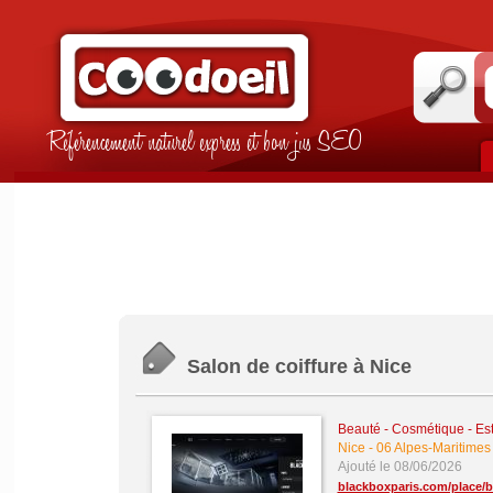
Référencement naturel express et bon jus SEO
Salon de coiffure à Nice
Beauté - Cosmétique - Es
Nice
-
06 Alpes-Maritimes
Ajouté le 08/06/2026
blackboxparis.com/place/b