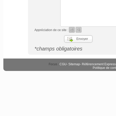
Appréciation de ce site :
*champs obligatoires
Focus :
CGU
-
Sitemap
-
Référencement Express
Politique de conf