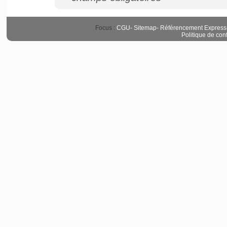
Focus :
CGU
-
Sitemap
-
Référencement Express
Politique de conf