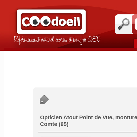
Référencement naturel express et bon jus SEO
Opticien Atout Point de Vue, montures
Comte (85)