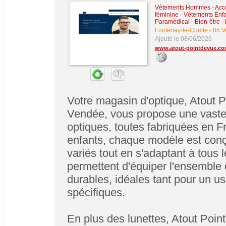
Vêtements Hommes - Acce
féminine
-
Vêtements Enfa
Paramédical - Bien-être
-
Fontenay-le-Comte
-
85 V
Ajouté le 08/06/2026
www.atout-pointdevue.c
Votre magasin d'optique, Atout P
Vendée, vous propose une vast
optiques, toutes fabriquées en F
enfants, chaque modèle est conç
variés tout en s'adaptant à tous l
permettent d'équiper l'ensemble d
durables, idéales tant pour un u
spécifiques.
En plus des lunettes, Atout Point