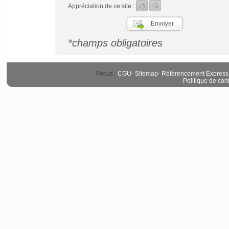
Appréciation de ce site :
*champs obligatoires
Focus :
CGU
-
Sitemap
-
Référencement Express
Politique de conf