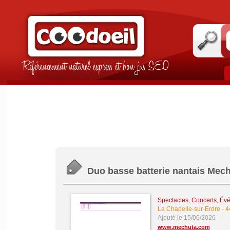
Référencement naturel express et bon jus SEO
Duo basse batterie nantais Mec
Spectacles, Concerts, Év
La Chapelle-sur-Erdre
-
4
Ajouté le 15/06/2026
www.mechuta.com