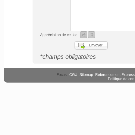
Appréciation de ce site :
*champs obligatoires
Focus :
CGU
-
Sitemap
-
Référencement Express
Politique de conf