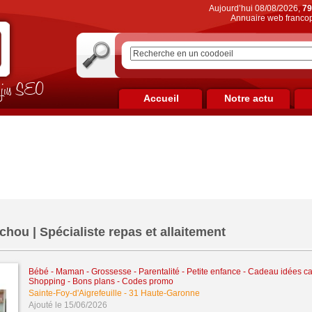
Aujourd’hui 08/08/2026,
79
Annuaire web francop
on jus SEO
Accueil
Notre actu
ou | Spécialiste repas et allaitement
Bébé - Maman - Grossesse - Parentalité - Petite enfance
-
Cadeau idées c
Shopping - Bons plans - Codes promo
Sainte-Foy-d'Aigrefeuille
-
31 Haute-Garonne
Ajouté le 15/06/2026