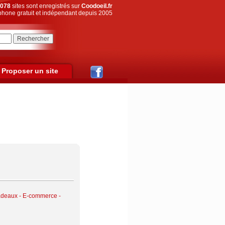
078
sites sont enregistrés sur
Coodoeil.fr
hone gratuit et indépendant depuis 2005
Proposer un site
adeaux
-
E-commerce -