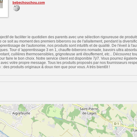
bebechouchou.com
ectif de faciliter le quotidien des parents avec une sélection rigoureuse de produit
 ce soit au moment des premiers biberons ou de l'allaitement, pendant la diversific
rentissage de l'autonomie, nos produits sont intuitifs et de qualité. De l'éveil à l'
iques. Tour d 'apprentissage 3 en 1, chauffe-biberons nomade, bavoirs ultra absorba
otant, cuillères thermosensibles, grignoteuse anti étouffement, etc... Découvrez tou
ur faire le bon choix. Notre service client est disponible 7j/7. Vous pourrez égaleme
 avec votre propre message. Tous les produits proposés par nos fournisseurs resp
 des produits originaux & doux rien que pour vous. A très bientôt !
n