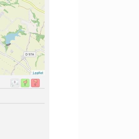
Leaflet
0
0
0