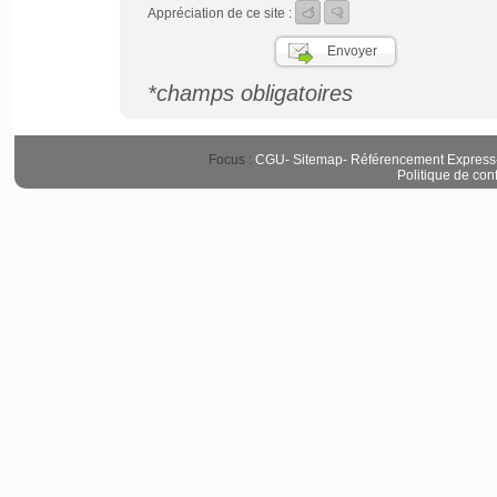
Appréciation de ce site :
*champs obligatoires
Focus :
CGU
-
Sitemap
-
Référencement Express
Politique de conf