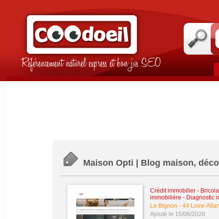
Référencement naturel express et bon jus SEO
Maison Opti | Blog maison, déco,
Crédit immobilier
-
Bricola
immobilière - Diagnostic 
Le Bignon
-
44 Loire-Atla
Ajouté le 15/06/2026