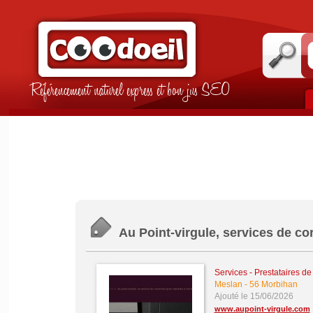
Référencement naturel express et bon jus SEO
Au Point-virgule, services de co
Services - Prestataires de
Meslan
-
56 Morbihan
Ajouté le 15/06/2026
www.aupoint-virgule.com