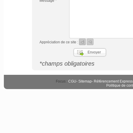
Message *
Appréciation de ce site :
*champs obligatoires
Focus :
CGU
-
Sitemap
-
Référencement Express
Politique de conf