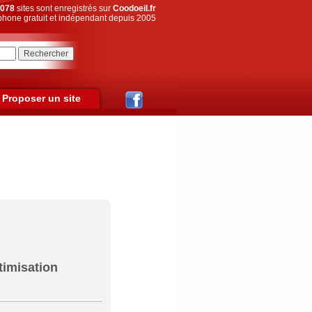
078
sites sont enregistrés sur
Coodoeil.fr
hone gratuit et indépendant depuis 2005
Proposer un site
imisation