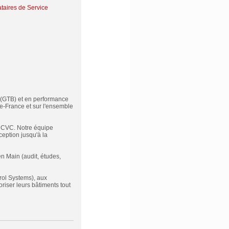
ataires de Service
 (GTB) et en performance
e-France et sur l'ensemble
t CVC. Notre équipe
eption jusqu'à la
 en Main (audit, études,
rol Systems), aux
oriser leurs bâtiments tout