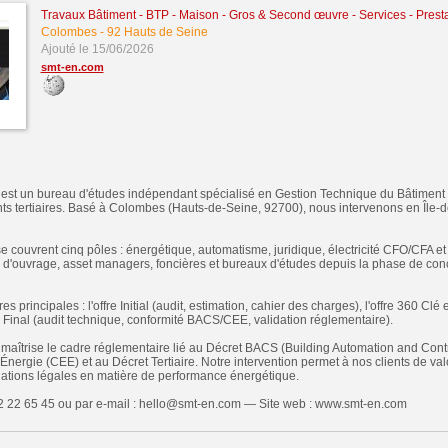
Travaux Bâtiment - BTP - Maison - Gros & Second œuvre
-
Services - Prest
Colombes
-
92 Hauts de Seine
Ajouté le 15/06/2026
smt-en.com
est un bureau d'études indépendant spécialisé en Gestion Technique du Bâtiment
ts tertiaires. Basé à Colombes (Hauts-de-Seine, 92700), nous intervenons en Île-d
 couvrent cinq pôles : énergétique, automatisme, juridique, électricité CFO/CFA e
d'ouvrage, asset managers, foncières et bureaux d'études depuis la phase de conc
s principales : l'offre Initial (audit, estimation, cahier des charges), l'offre 360 Clé
re Final (audit technique, conformité BACS/CEE, validation réglementaire).
maîtrise le cadre réglementaire lié au Décret BACS (Building Automation and Cont
Énergie (CEE) et au Décret Tertiaire. Notre intervention permet à nos clients de val
gations légales en matière de performance énergétique.
2 22 65 45 ou par e-mail : hello@smt-en.com — Site web : www.smt-en.com