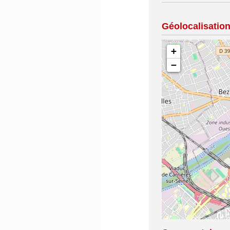
Géolocalisatio
+
−