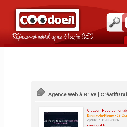
Référencement naturel express et bon jus SEO
Agence web à Brive | CréatifGra
Création, Hébergement de 
Brignac-la-Plaine
-
19 Co
Ajouté le 15/06/2026
creatifgraf.fr