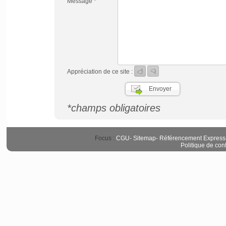
Message *
Appréciation de ce site :
*champs obligatoires
Focus :
CGU
-
Sitemap
-
Référencement Express
Politique de conf