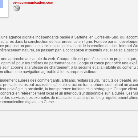
pemcommunication.com
ne agence digitale indépendante basée à Sartène, en Corse-du-Sud, qui accompa
nsulaires dans la construction de leur présence en ligne. Fondée par un développ
nce propose un panel de services complets allant de la création de sites internet W
éférencement naturel, en passant par la conception d'identités visuelles et la gesti
ur une approche artisanale du web. Chaque site est pensé comme un projet unique,
optimisé pour les critères de performance de Google et conçu pour offrir une expér
soin apporté à la vitesse de chargement, à la sécurité et à la lisibilité du contenu
 en offrant une navigation agréable à leurs propres visiteurs.
cipalement auprès des commerçants, artisans, restaurateurs, instituts de beauté, a
es prestations restent accessibles à toute structure francophone souhaitant un a
ur privilégie la proximité, la transparence tarifaire et la pédagogie. Chaque client r
ls concrets en référencement local et un interlocuteur disponible sur la durée. Les visi
ée des services, des exemples de réalisations, ainsi qu'un blog régulièrement alim
 communication digitale en Corse.
n