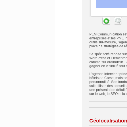
PEM Communication est u
entreprises et les PME i
outils sur-mesure, l'age
place de stratégies de r
Sa spécificité repose s
WordPress et Elementor, 
comme sur ordinateur. Le 
gagner en visibilité tout
L'agence intervient prin
hôtels de Corse, mais s
personnalisé. Son fondate
sait utiliser, des consei
une présentation détaill
sur le web, le SEO et la
Géolocalisatio