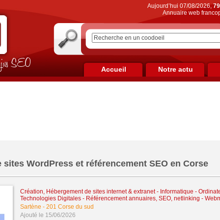
Aujourd’hui 07/08/2026,
79
Annuaire web francop
on jus SEO
Accueil
Notre actu
e sites WordPress et référencement SEO en Corse
Création, Hébergement de sites internet & extranet
-
Informatique - Ordinat
Technologies Digitales
-
Référencement annuaires, SEO, netlinking
-
Webm
Sartène
-
201 Corse du sud
Ajouté le 15/06/2026