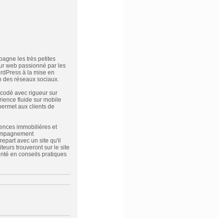
gne les très petites
eur web passionné par les
ordPress à la mise en
on des réseaux sociaux.
 codé avec rigueur sur
ience fluide sur mobile
 permet aux clients de
gences immobilières et
ccompagnement
epart avec un site qu'il
teurs trouveront sur le site
enté en conseils pratiques