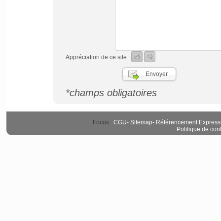
Appréciation de ce site :
*champs obligatoires
Focus :
CGU
-
Sitemap
-
Référencement Express
Politique de conf