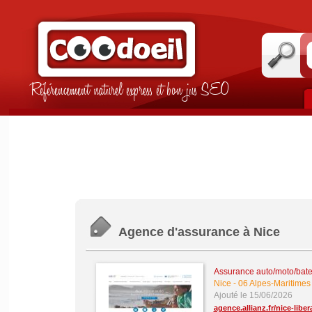
Référencement naturel express et bon jus SEO
Agence d'assurance à Nice
Assurance auto/moto/bate
Nice
-
06 Alpes-Maritimes
Ajouté le 15/06/2026
agence.allianz.fr/nice-libe