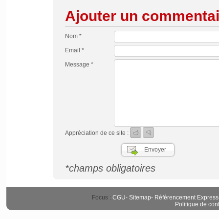
Ajouter un commentai
Nom *
Email *
Message *
Appréciation de ce site :
*champs obligatoires
Focus :
CGU
-
Sitemap
-
Référencement Express
Politique de conf