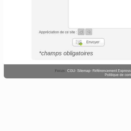
Appréciation de ce site :
*champs obligatoires
Focus :
CGU
-
Sitemap
-
Référencement Express
Politique de conf