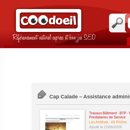
Référencement naturel express et bon jus SEO
Cap Calade – Assistance adminis
Travaux Bâtiment - BTP -
Prestataires de Service
Les Ardillats
-
69 Rhône
Ajouté le 22/06/2026