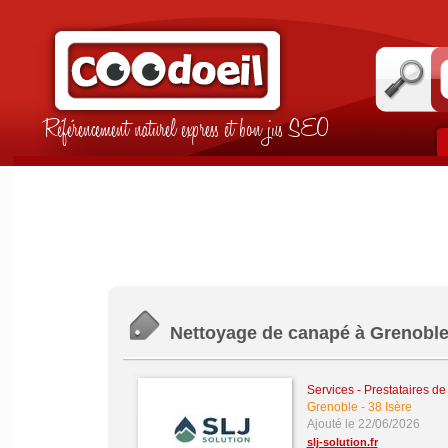
Référencement naturel express et bon jus SEO
Nettoyage de canapé à Grenoble 
Services - Prestataires de
Grenoble
-
38 Isère
Ajouté le 22/06/2026
slj-solution.fr