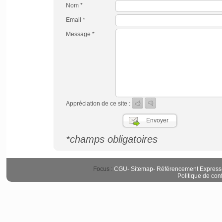
Nom *
Email *
Message *
Appréciation de ce site :
*champs obligatoires
Focus :
CGU
-
Sitemap
-
Référencement Express
Politique de conf