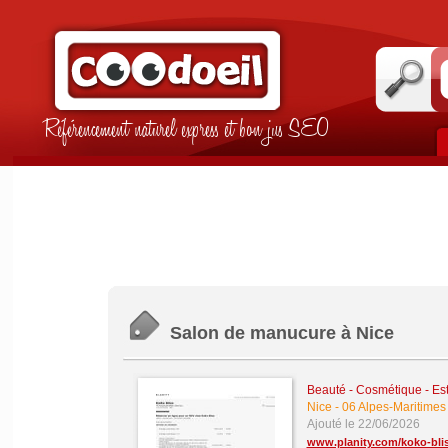
Référencement naturel express et bon jus SEO
Salon de manucure à Nice
Beauté - Cosmétique - Es
Nice
-
06 Alpes-Maritimes
Ajouté le 22/06/2026
www.planity.com/koko-blis