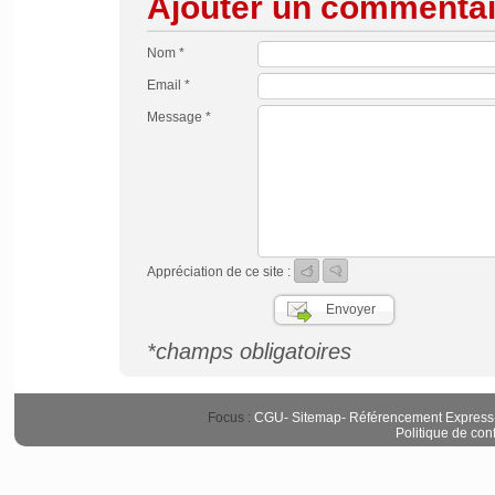
Ajouter un commentai
Nom *
Email *
Message *
Appréciation de ce site :
*champs obligatoires
Focus :
CGU
-
Sitemap
-
Référencement Express
Politique de conf