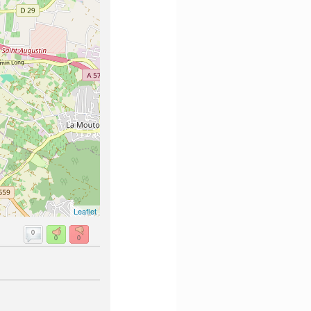
Leaflet
0
0
0