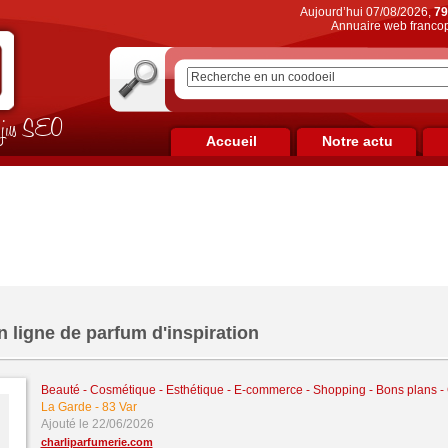
Aujourd’hui 07/08/2026,
79
Annuaire web francop
on jus SEO
Accueil
Notre actu
 ligne de parfum d'inspiration
Beauté - Cosmétique - Esthétique
-
E-commerce - Shopping - Bons plans 
La Garde
-
83 Var
Ajouté le 22/06/2026
charliparfumerie.com