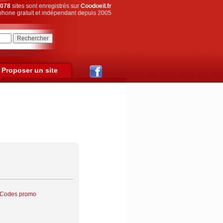
078
sites sont enregistrés sur
Coodoeil.fr
hone gratuit et indépendant depuis 2005
Proposer un site
- Codes promo