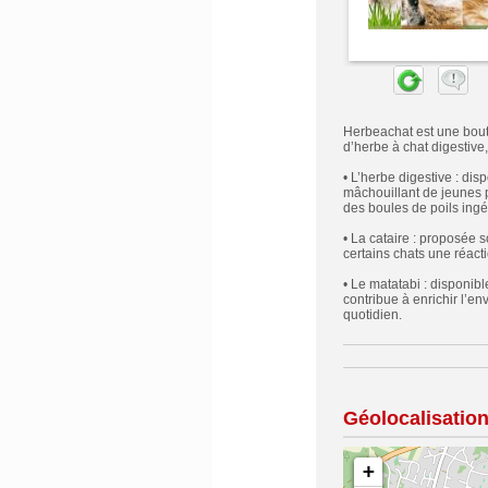
Herbeachat est une bouti
d’herbe à chat digestive,
• L’herbe digestive : dis
mâchouillant de jeunes po
des boules de poils ingé
• La cataire : proposée 
certains chats une réacti
• Le matatabi : disponibl
contribue à enrichir l’en
quotidien.
Géolocalisatio
+