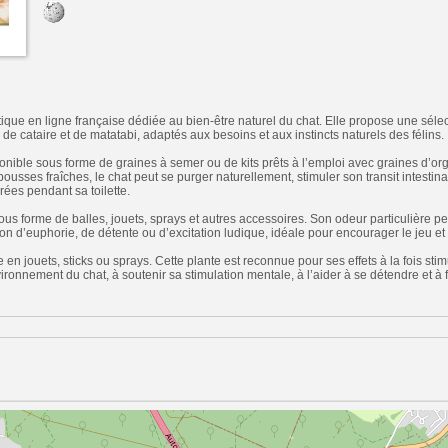
que en ligne française dédiée au bien-être naturel du chat. Elle propose une sélec
 de cataire et de matatabi, adaptés aux besoins et aux instincts naturels des félins.
ponible sous forme de graines à semer ou de kits prêts à l’emploi avec graines d’org
usses fraîches, le chat peut se purger naturellement, stimuler son transit intestinal 
rées pendant sa toilette.
sous forme de balles, jouets, sprays et autres accessoires. Son odeur particulière 
on d’euphorie, de détente ou d’excitation ludique, idéale pour encourager le jeu et l’
e en jouets, sticks ou sprays. Cette plante est reconnue pour ses effets à la fois stim
vironnement du chat, à soutenir sa stimulation mentale, à l’aider à se détendre et à 
n