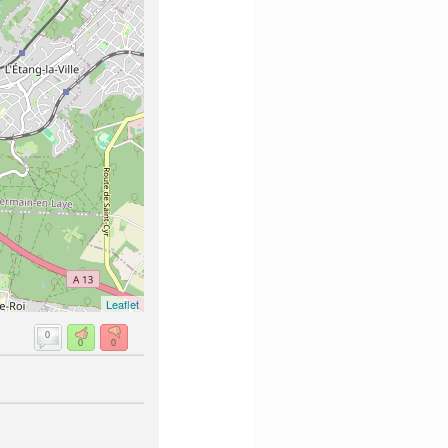
Leaflet
0
0
0