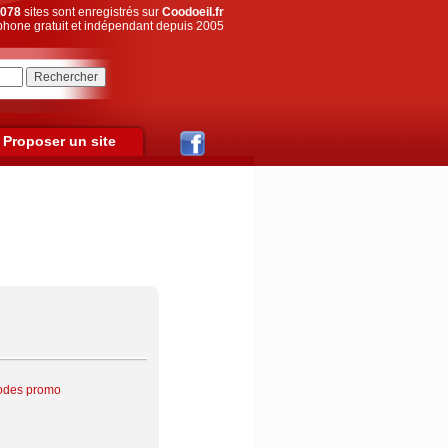
078
sites sont enregistrés sur
Coodoeil.fr
hone gratuit et indépendant depuis 2005
Proposer un site
Codes promo