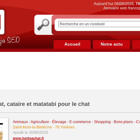
Aujourd’hui 06/08/2026,
79
Annuaire web francop
on jus SEO
Accueil
Notre actu
t, cataire et matatabi pour le chat
Animaux - Agriculture - Élevage
-
E-commerce - Shopping - Bons plans - 
Saint-Nom-la-Bretèche
-
78 Yvelines
Ajouté le 26/06/2026
www.herbeachat.fr