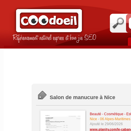
Référencement naturel express et bon jus SEO
Salon de manucure à Nice
Beauté - Cosmétique - Es
Nice
-
06 Alpes-Maritimes
Ajouté le 29/06/2026
www.planity.com/le-caban