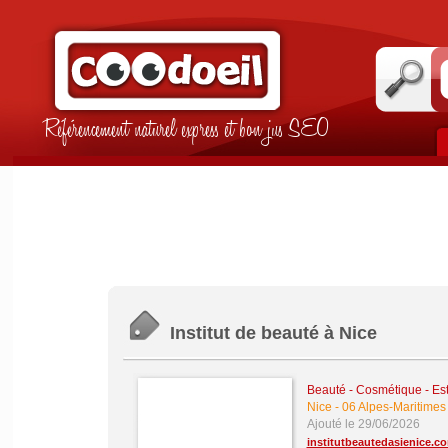
Référencement naturel express et bon jus SEO
Institut de beauté à Nice
Beauté - Cosmétique - Es
Nice
-
06 Alpes-Maritimes
Ajouté le 29/06/2026
institutbeautedasienice.c