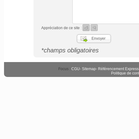
Appréciation de ce site :
*champs obligatoires
Focus :
CGU
-
Sitemap
-
Référencement Express
Politique de conf