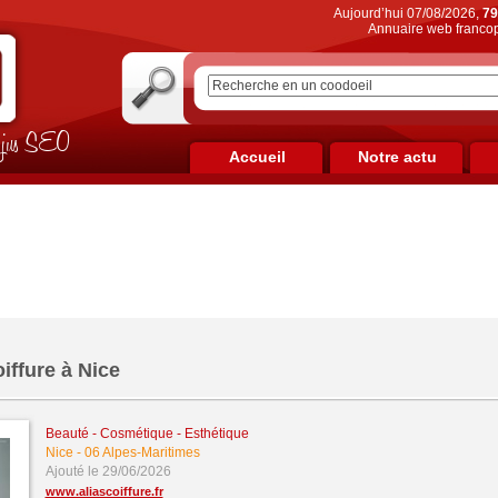
Aujourd’hui 07/08/2026,
79
Annuaire web francop
on jus SEO
Accueil
Notre actu
iffure à Nice
Beauté - Cosmétique - Esthétique
Nice
-
06 Alpes-Maritimes
Ajouté le 29/06/2026
www.aliascoiffure.fr