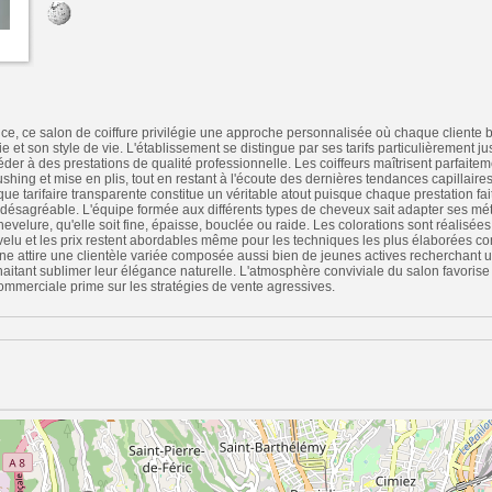
ce, ce salon de coiffure privilégie une approche personnalisée où chaque cliente b
et son style de vie. L'établissement se distingue par ses tarifs particulièrement ju
éder à des prestations de qualité professionnelle. Les coiffeurs maîtrisent parfaite
shing et mise en plis, tout en restant à l'écoute des dernières tendances capillair
ue tarifaire transparente constitue un véritable atout puisque chaque prestation fait 
 désagréable. L'équipe formée aux différents types de cheveux sait adapter ses mé
evelure, qu'elle soit fine, épaisse, bouclée ou raide. Les colorations sont réalisée
velu et les prix restent abordables même pour les techniques les plus élaborées 
ne attire une clientèle variée composée aussi bien de jeunes actives recherchant
itant sublimer leur élégance naturelle. L'atmosphère conviviale du salon favorise
ommerciale prime sur les stratégies de vente agressives.
n