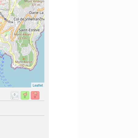
Leaflet
0
0
0