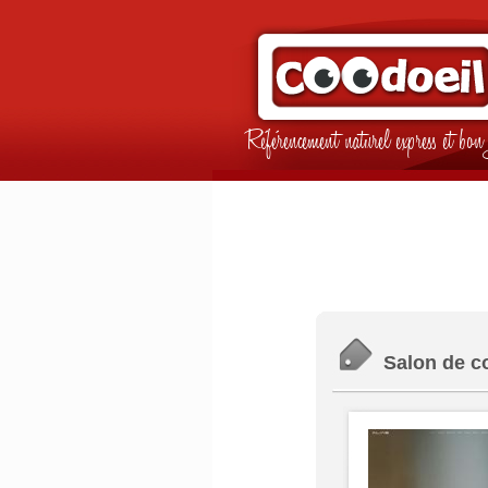
Référencement naturel express et b
Salon de co