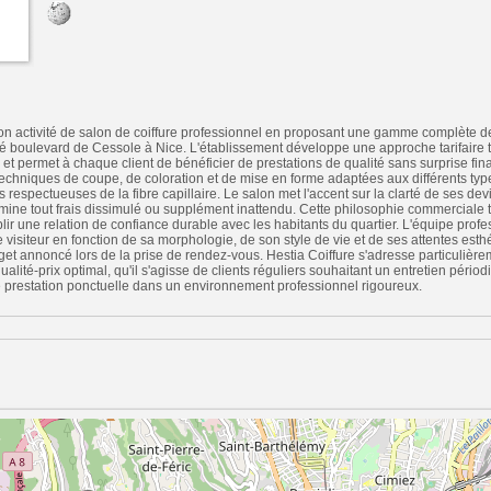
on activité de salon de coiffure professionnel en proposant une gamme complète de
ué boulevard de Cessole à Nice. L'établissement développe une approche tarifaire t
et permet à chaque client de bénéficier de prestations de qualité sans surprise fina
techniques de coupe, de coloration et de mise en forme adaptées aux différents ty
espectueuses de la fibre capillaire. Le salon met l'accent sur la clarté de ses devi
élimine tout frais dissimulé ou supplément inattendu. Cette philosophie commerciale 
blir une relation de confiance durable avec les habitants du quartier. L'équipe profe
isiteur en fonction de sa morphologie, de son style de vie et de ses attentes esthé
et annoncé lors de la prise de rendez-vous. Hestia Coiffure s'adresse particulièr
alité-prix optimal, qu'il s'agisse de clients réguliers souhaitant un entretien pério
e prestation ponctuelle dans un environnement professionnel rigoureux.
n