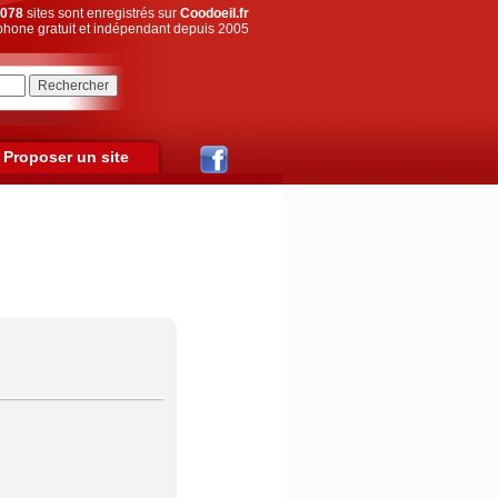
078
sites sont enregistrés sur
Coodoeil.fr
hone gratuit et indépendant depuis 2005
Proposer un site