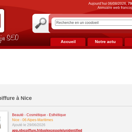
Aujourd’hui 06/08/2026,
79
Annuaire web francop
on jus SEO
Accueil
Notre actu
iffure à Nice
Beauté - Cosmétique - Esthétique
Nice
-
06 Alpes-Maritimes
Ajouté le 29/06/2026
app.rdvcoiffure.fr/duplexcessole/unidentified