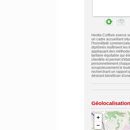
Hestia Coiffure exerce s
un cadre accueillant sit
l'honnêteté commerciale 
diplômés maîtrisent les 
appliquant des méthodes r
tarifaire équitable qui 
clientèle et permet d'éta
personnellement chaque v
scrupuleusement le budg
recherchant un rapport qu
désirant bénéficier d'un
Géolocalisatio
+
−