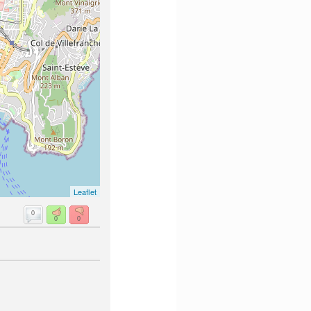
Leaflet
0
0
0