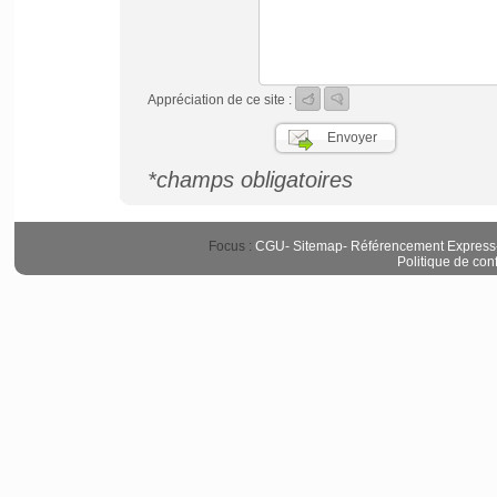
Appréciation de ce site :
*champs obligatoires
Focus :
CGU
-
Sitemap
-
Référencement Express
Politique de conf