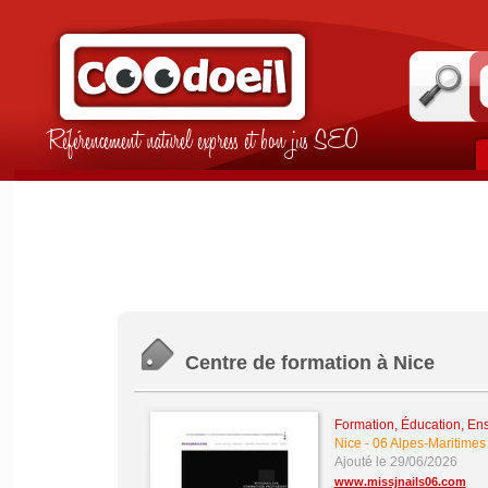
Référencement naturel express et bon jus SEO
Centre de formation à Nice
Formation, Éducation, En
Nice
-
06 Alpes-Maritimes
Ajouté le 29/06/2026
www.missjnails06.com