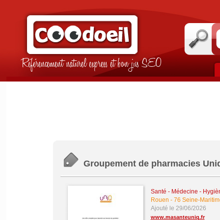
Référencement naturel express et bon jus SEO
Groupement de pharmacies Uni
Santé - Médecine - Hygièn
Rouen
-
76 Seine-Maritim
Ajouté le 29/06/2026
www.masanteuniq.fr