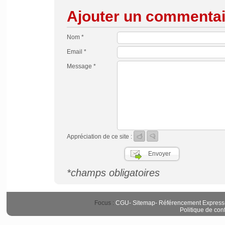
Ajouter un commentai
Nom *
Email *
Message *
Appréciation de ce site :
*champs obligatoires
Focus :
CGU
-
Sitemap
-
Référencement Express
Politique de conf