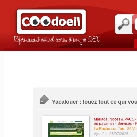
Référencement naturel express et bon jus SEO
Yacalouer : louez tout ce qui vou
Mariage, Noces & PACS
ou payantes
-
Services - 
La Roche-sur-Yon
-
85 V
Ajouté le 06/07/2026