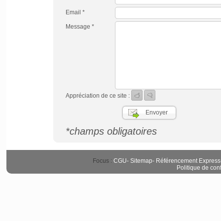
Email *
Message *
Appréciation de ce site :
*champs obligatoires
Focus :
CGU
-
Sitemap
-
Référencement Express
Politique de conf