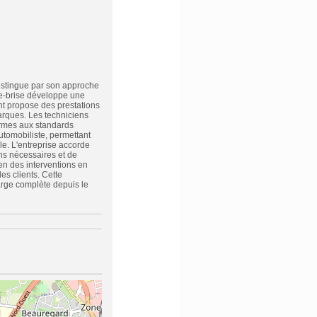
istingue par son approche
re-brise développe une
ent propose des prestations
arques. Les techniciens
ormes aux standards
utomobiliste, permettant
le. L'entreprise accorde
ns nécessaires et de
ien des interventions en
s clients. Cette
arge complète depuis le