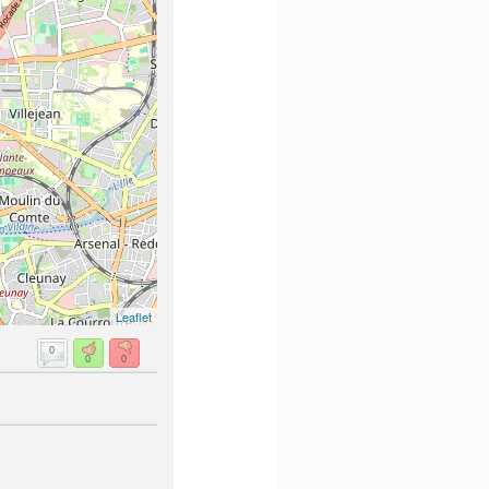
Leaflet
0
0
0