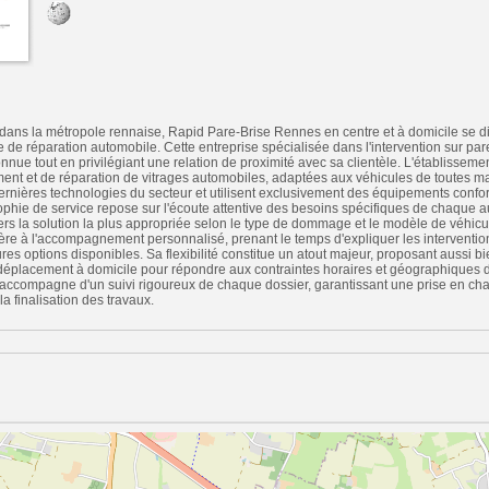
 dans la métropole rennaise, Rapid Pare-Brise Rennes en centre et à domicile se d
 de réparation automobile. Cette entreprise spécialisée dans l'intervention sur pa
nnue tout en privilégiant une relation de proximité avec sa clientèle. L'établissem
nt et de réparation de vitrages automobiles, adaptées aux véhicules de toutes m
 dernières technologies du secteur et utilisent exclusivement des équipements conf
ophie de service repose sur l'écoute attentive des besoins spécifiques de chaque a
ers la solution la plus appropriée selon le type de dommage et le modèle de véhicu
ère à l'accompagnement personnalisé, prenant le temps d'expliquer les interventio
ures options disponibles. Sa flexibilité constitue un atout majeur, proposant aussi b
 déplacement à domicile pour répondre aux contraintes horaires et géographiques de
s'accompagne d'un suivi rigoureux de chaque dossier, garantissant une prise en ch
 la finalisation des travaux.
n