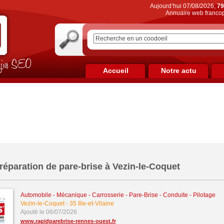
Aujourd’hui 07/08/2026,
79
Annuaire web francop
on jus SEO
Accueil
Notre actu
réparation de pare-brise à Vezin-le-Coquet
Automobile - Mécanique - Carrosserie - Pare-Brise - Conduite - Pilotage
Vezin-le-Coquet
-
35 Ille-et-Vilaine
Ajouté le 06/07/2026
www.rapidparebrise-rennes-ouest.fr