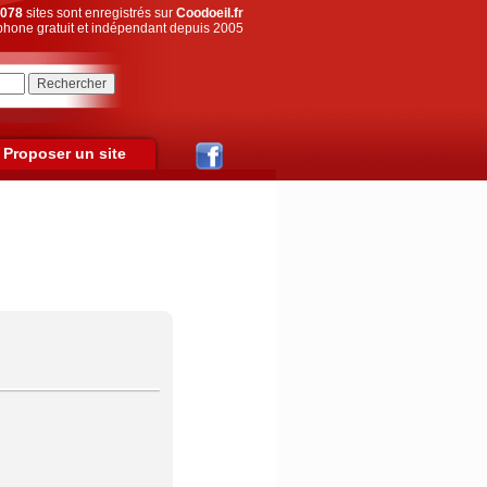
078
sites sont enregistrés sur
Coodoeil.fr
hone gratuit et indépendant depuis 2005
Proposer un site