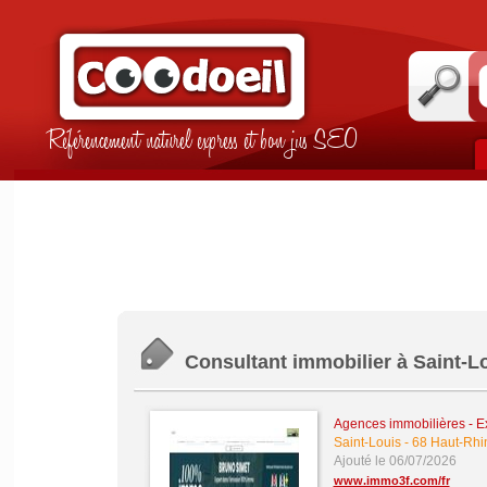
Référencement naturel express et bon jus SEO
Consultant immobilier à Saint-L
Agences immobilières - Ex
Saint-Louis
-
68 Haut-Rhi
Ajouté le 06/07/2026
www.immo3f.com/fr