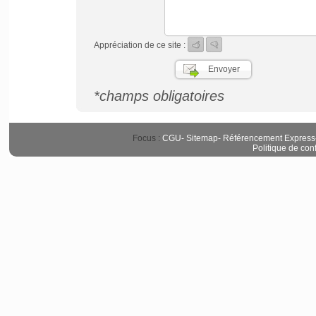
Appréciation de ce site :
*champs obligatoires
Focus :
CGU
-
Sitemap
-
Référencement Express
Politique de conf