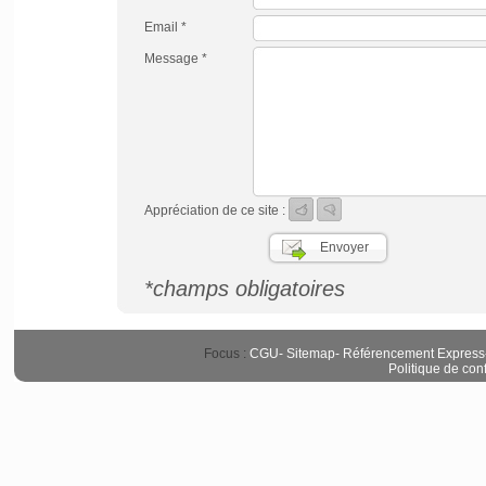
Email *
Message *
Appréciation de ce site :
*champs obligatoires
Focus :
CGU
-
Sitemap
-
Référencement Express
Politique de conf