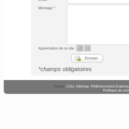
Message *
Appréciation de ce site :
*champs obligatoires
Focus :
CGU
-
Sitemap
-
Référencement Express
Politique de conf