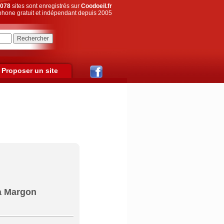
078
sites sont enregistrés sur
Coodoeil.fr
hone gratuit et indépendant depuis 2005
Proposer un site
 à Margon