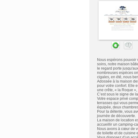
Nous espérons pouvoir vo
soins, notre maison bâtie
le regard porte jusqu'au
nombreuses espèces ont ét
cigales, en été, nous be
Adossée à la maison des
pour votre confort. Elle 
une crête, « la Roque »,
C’est sous le signe de l
Votre espace privé comp
terrasses qui vous perme
équipée, deux chambres d
Pour la détente, vous av
journée de découverte.
La maison de location es
accueillir un camping-c
Nous avons à cœur de vou
de toilette et de cuisine
Vous disposez d’un accè