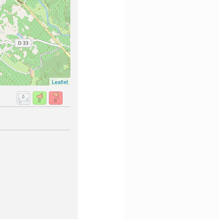
Leaflet
0
0
0