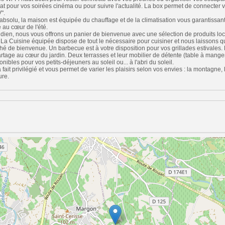
lat pour vos soirées cinéma ou pour suivre l'actualité. La box permet de connecter 
".
t absolu, la maison est équipée du chauffage et de la climatisation vous garantissan
 au cœur de l'été.
tidien, nous vous offrons un panier de bienvenue avec une sélection de produits l
 La Cuisine équipée dispose de tout le nécessaire pour cuisiner et nous laissons 
 thé de bienvenue. Un barbecue est à votre disposition pour vos grillades estivales.
age au cœur du jardin. Deux terrasses et leur mobilier de détente (table à manger,
onibles pour vos petits-déjeuners au soleil ou... à l'abri du soleil.
ait privilégié et vous permet de varier les plaisirs selon vos envies : la montagne, la
ure.
n