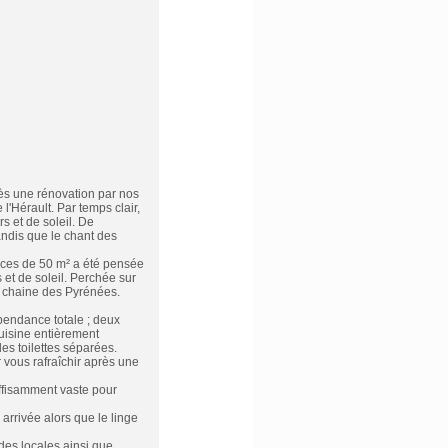
rès une rénovation par nos
l'Hérault. Par temps clair,
s et de soleil. De
Tandis que le chant des
nces de 50 m² a été pensée
 et de soleil. Perchée sur
la chaine des Pyrénées.
pendance totale ; deux
cuisine entièrement
es toilettes séparées.
 vous rafraîchir après une
uffisamment vaste pour
arrivée alors que le linge
des locales ainsi que