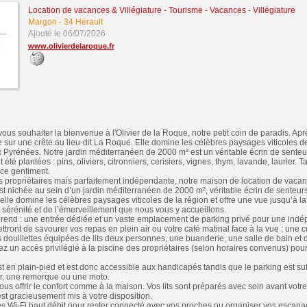
Location de vacances & Villégiature
-
Tourisme - Vacances - Villégiature
Margon
-
34 Hérault
Ajouté le 06/07/2026
www.olivierdelaroque.fr
us souhaiter la bienvenue à l'Olivier de la Roque, notre petit coin de paradis. Ap
 sur une crête au lieu-dit La Roque. Elle domine les célèbres paysages viticoles de 
x Pyrénées. Notre jardin méditerranéen de 2000 m² est un véritable écrin de senteur
é plantées : pins, oliviers, citronniers, cerisiers, vignes, thym, lavande, laurier. 
rce gentiment.
 propriétaires mais parfaitement indépendante, notre maison de location de vaca
est nichée au sein d’un jardin méditerranéen de 2000 m², véritable écrin de senteurs
 elle domine les célèbres paysages viticoles de la région et offre une vue jusqu’à 
a sérénité et de l’émerveillement que nous vous y accueillons.
rend : une entrée dédiée et un vaste emplacement de parking privé pour une indé
ttront de savourer vos repas en plein air ou votre café matinal face à la vue ; une 
ouillettes équipées de lits deux personnes, une buanderie, une salle de bain et d
ez un accès privilégié à la piscine des propriétaires (selon horaires convenus) pour
t en plain-pied et est donc accessible aux handicapés tandis que le parking est s
ar, une remorque ou une moto.
s offrir le confort comme à la maison. Vos lits sont préparés avec soin avant votre 
 est gracieusement mis à votre disposition.
s Wi-Fi haut débit pour rester connecté avec vos proches ou organiser vos escapa