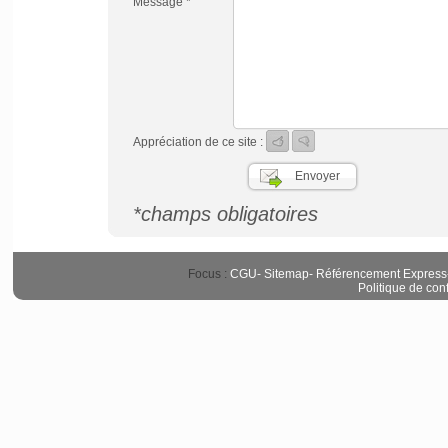
Message *
Appréciation de ce site :
*champs obligatoires
Focus :
CGU
-
Sitemap
-
Référencement Express
Politique de conf