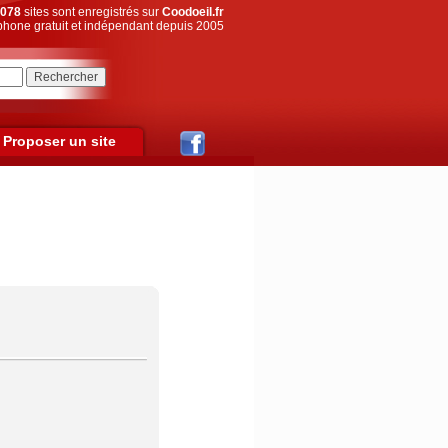
078
sites sont enregistrés sur
Coodoeil.fr
hone gratuit et indépendant depuis 2005
Proposer un site