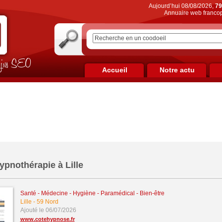
Aujourd’hui 08/08/2026,
79
Annuaire web francop
on jus SEO
Accueil
Notre actu
ypnothérapie à Lille
Santé - Médecine - Hygiène - Paramédical - Bien-être
Lille
-
59 Nord
Ajouté le 06/07/2026
www.cotehypnose.fr