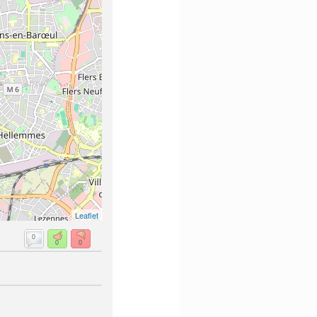
Leaflet
0
0
0