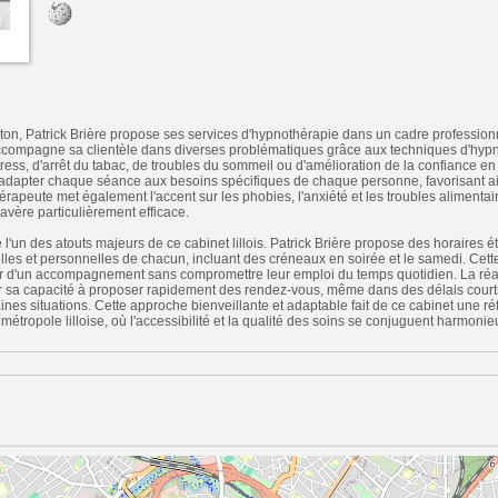
lton, Patrick Brière propose ses services d'hypnothérapie dans un cadre professionn
ccompagne sa clientèle dans diverses problématiques grâce aux techniques d'hypno
tress, d'arrêt du tabac, de troubles du sommeil ou d'amélioration de la confiance e
adapter chaque séance aux besoins spécifiques de chaque personne, favorisant ain
thérapeute met également l'accent sur les phobies, l'anxiété et les troubles aliment
avère particulièrement efficace.
e l'un des atouts majeurs de ce cabinet lillois. Patrick Brière propose des horaires 
lles et personnelles de chacun, incluant des créneaux en soirée et le samedi. Cette 
er d'un accompagnement sans compromettre leur emploi du temps quotidien. La réact
 sa capacité à proposer rapidement des rendez-vous, même dans des délais courts
ines situations. Cette approche bienveillante et adaptable fait de ce cabinet une r
métropole lilloise, où l'accessibilité et la qualité des soins se conjuguent harmoni
n