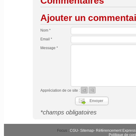
Commentaires
Ajouter un commentai
Nom *
Email *
Message *
Appréciation de ce site :
*champs obligatoires
Focus :
CGU
-
Sitemap
-
Référencement Express
Politique de conf