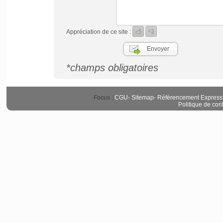
Appréciation de ce site :
*champs obligatoires
Focus :
CGU
-
Sitemap
-
Référencement Express
Politique de conf