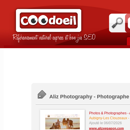
Référencement naturel express et bon jus SEO
Aliz Photography - Photographe
Photos & Photographes
-
Aubigny-Les Clouzeaux
-
Ajouté le 06/07/2026
www.alizeepapon.com