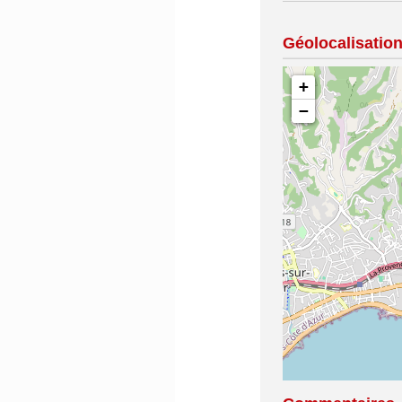
Géolocalisatio
+
−