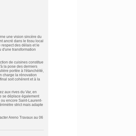
rne une vision sincère du
nt ancré dans le tissu local
 respect des délais et le
ou d'une transformation
ction de cuisines constitue
'à la pose des derniers
ière portée à l'étanchéité,
en charge la rénovation
nal soit cohérent et à la
z aux rives du Var, en
ipe se déplace également
 ou encore Saint-Laurent-
périmètre strict mais adapte
tacter Areno Travaux au 06