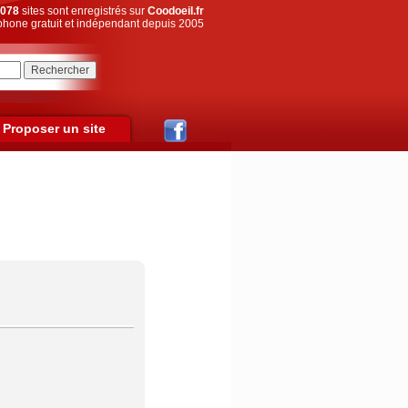
078
sites sont enregistrés sur
Coodoeil.fr
hone gratuit et indépendant depuis 2005
Proposer un site