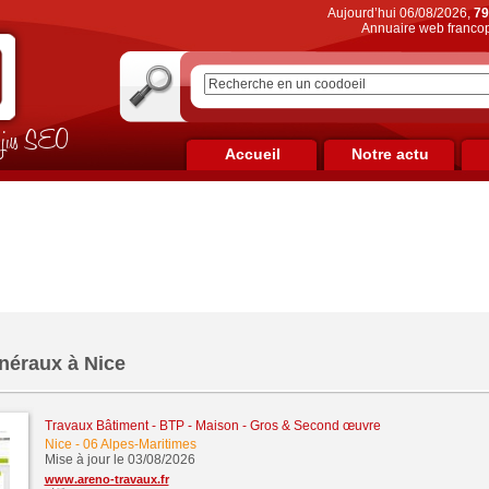
Aujourd’hui 06/08/2026,
79
Annuaire web francop
on jus SEO
Accueil
Notre actu
néraux à Nice
Travaux Bâtiment - BTP - Maison - Gros & Second œuvre
Nice
-
06 Alpes-Maritimes
Mise à jour le 03/08/2026
www.areno-travaux.fr