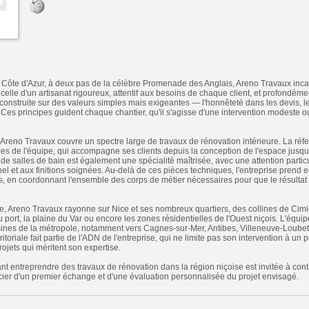
 Côte d'Azur, à deux pas de la célèbre Promenade des Anglais, Areno Travaux inca
 celle d'un artisanat rigoureux, attentif aux besoins de chaque client, et profondéme
t construite sur des valeurs simples mais exigeantes — l'honnêteté dans les devis, le
t. Ces principes guident chaque chantier, qu'il s'agisse d'une intervention modeste 
 Areno Travaux couvre un spectre large de travaux de rénovation intérieure. La réfe
ares de l'équipe, qui accompagne ses clients depuis la conception de l'espace jusqu
e salles de bain est également une spécialité maîtrisée, avec une attention particul
el et aux finitions soignées. Au-delà de ces pièces techniques, l'entreprise prend 
 en coordonnant l'ensemble des corps de métier nécessaires pour que le résultat fi
, Areno Travaux rayonne sur Nice et ses nombreux quartiers, des collines de Cimie
u port, la plaine du Var ou encore les zones résidentielles de l'Ouest niçois. L'équ
nes de la métropole, notamment vers Cagnes-sur-Mer, Antibes, Villeneuve-Loubet
ritoriale fait partie de l'ADN de l'entreprise, qui ne limite pas son intervention à un 
jets qui méritent son expertise.
t entreprendre des travaux de rénovation dans la région niçoise est invitée à con
ier d'un premier échange et d'une évaluation personnalisée du projet envisagé.