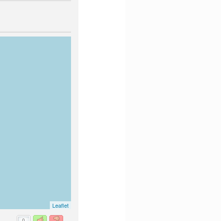
Leaflet
0