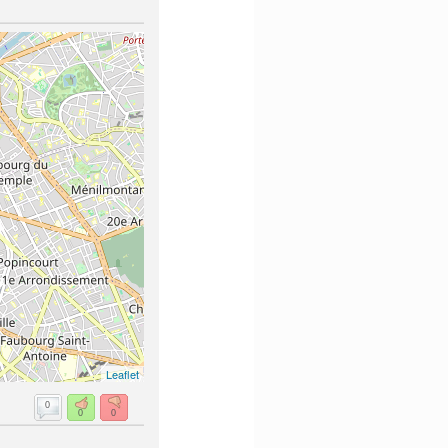
Leaflet
0
0
0