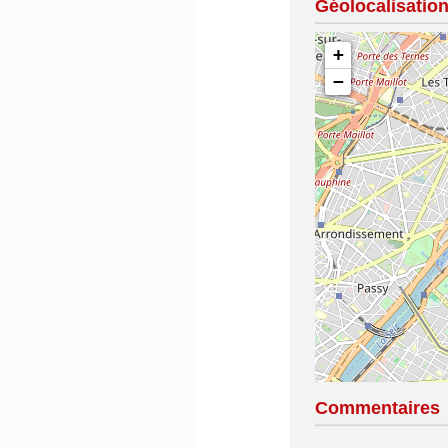
Géolocalisatio
+
−
Commentaires