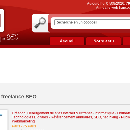
Aujourd’hui 07/08/2026,
79
Annuaire web francop
on jus SEO
Accueil
Notre actu
r freelance SEO
Création, Hébergement de sites internet & extranet
-
Informatique - Ordinat
Technologies Digitales
-
Référencement annuaires, SEO, netlinking
-
Public
Webmarketing
Paris
-
75 Paris