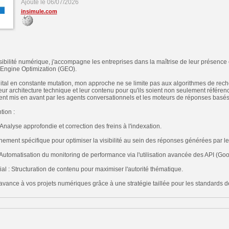
Ajouté le 06/07/2026
insimule.com
isibilité numérique, j'accompagne les entreprises dans la maîtrise de leur présence 
 Engine Optimization (GEO).
al en constante mutation, mon approche ne se limite pas aux algorithmes de recher
leur architecture technique et leur contenu pour qu'ils soient non seulement référe
t mis en avant par les agents conversationnels et les moteurs de réponses basés s
tion :
Analyse approfondie et correction des freins à l'indexation.
nement spécifique pour optimiser la visibilité au sein des réponses générées par le
Automatisation du monitoring de performance via l'utilisation avancée des API (Goo
 : Structuration de contenu pour maximiser l'autorité thématique.
vance à vos projets numériques grâce à une stratégie taillée pour les standards 