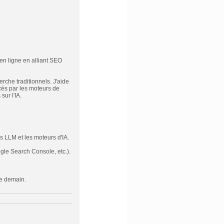
en ligne en alliant SEO
che traditionnels. J'aide
ncés par les moteurs de
ur l'IA.
s LLM et les moteurs d'IA.
gle Search Console, etc.).
de demain.