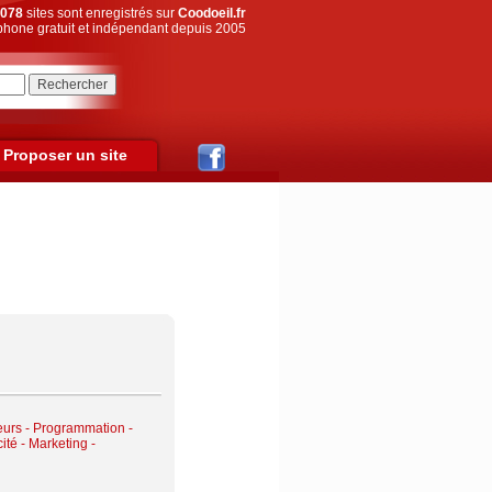
078
sites sont enregistrés sur
Coodoeil.fr
hone gratuit et indépendant depuis 2005
Proposer un site
eurs - Programmation -
ité - Marketing -