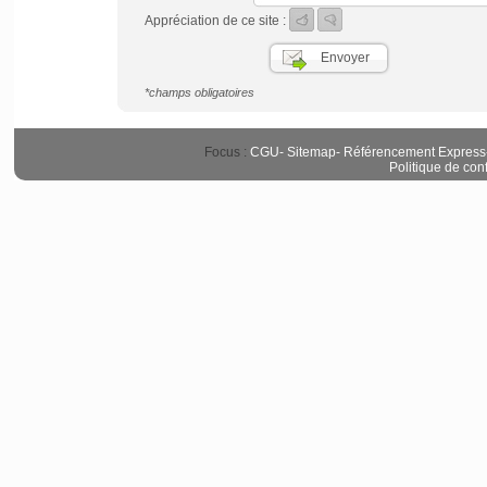
Appréciation de ce site :
*champs obligatoires
Focus :
CGU
-
Sitemap
-
Référencement Express
Politique de conf