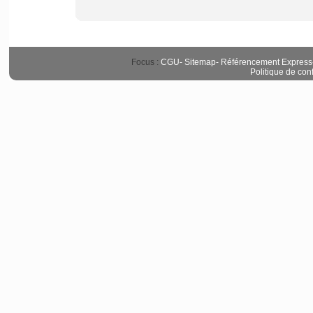
Focus :
CGU
-
Sitemap
-
Référencement Express
Politique de conf